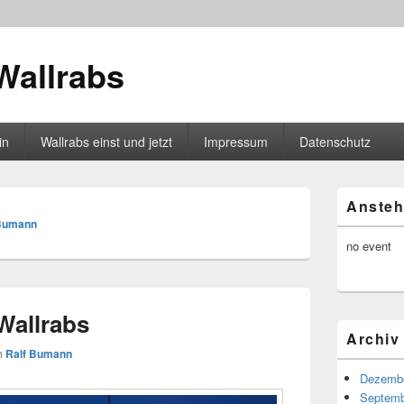
Wallrabs
in
Wallrabs einst und jetzt
Impressum
Datenschutz
Primärer
Ansteh
Seitenleisten
 Bumann
Widget-
Bereich
no event
Wallrabs
Archiv
n
Ralf Bumann
Dezembe
Septemb