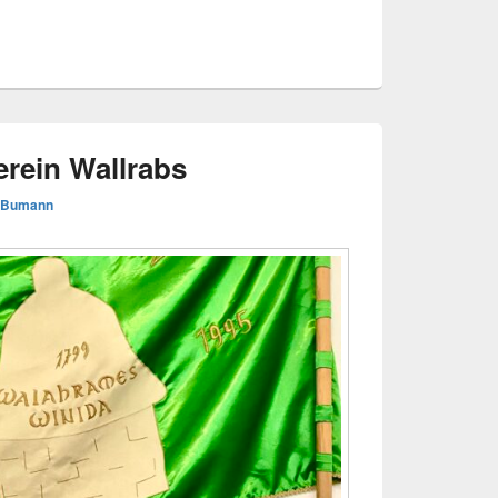
erein Wallrabs
f Bumann