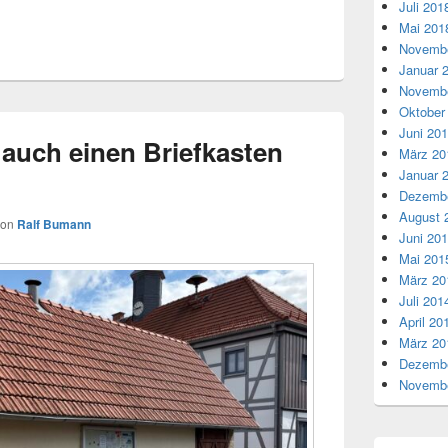
Juli 201
Mai 201
Novembe
Januar 
Novembe
Oktober
Juni 20
t auch einen Briefkasten
März 20
Januar 
Dezembe
August 
von
Ralf Bumann
Juni 20
Mai 201
März 20
Juli 201
April 20
März 20
Dezembe
Novembe