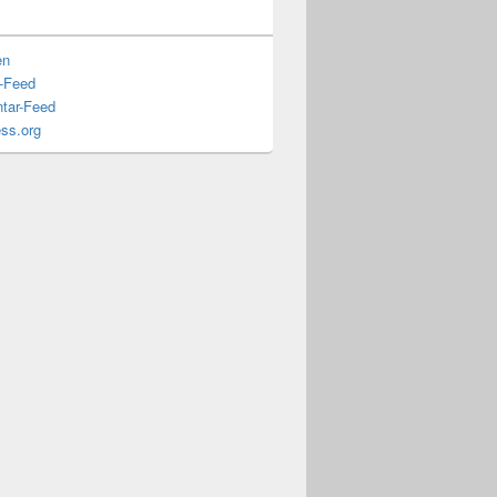
en
s-Feed
tar-Feed
ss.org