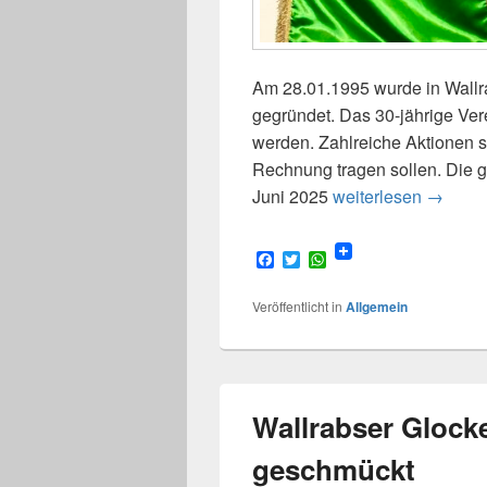
Am 28.01.1995 wurde in Wallr
gegründet. Das 30-jährige Ver
werden. Zahlreiche Aktionen s
Rechnung tragen sollen. Die gr
30 Jahr
Juni 2025
weiterlesen
→
F
T
W
a
w
h
c
i
a
Veröffentlicht in
Allgemein
e
t
t
b
t
s
o
e
A
o
r
p
k
p
Wallrabser Glock
geschmückt