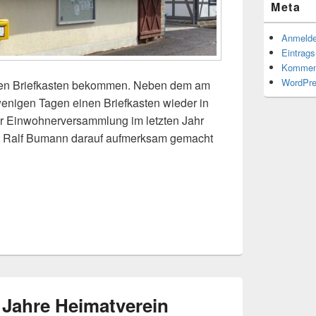
Meta
Anmeld
Eintrag
Kommen
WordPre
teren Briefkasten bekommen. Neben dem am
 wenigen Tagen einen Briefkasten wieder in
er Einwohnerversammlung im letzten Jahr
at Ralf Bumann darauf aufmerksam gemacht
t jetzt auch einen Briefkasten im Dorfzentrum
0 Jahre Heimatverein