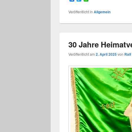
a
w
h
c
i
a
Veröffentlicht in
Allgemein
e
t
t
b
t
s
o
e
A
o
r
p
k
p
30 Jahre Heimatv
Veröffentlicht am
2. April 2025
von
Ral