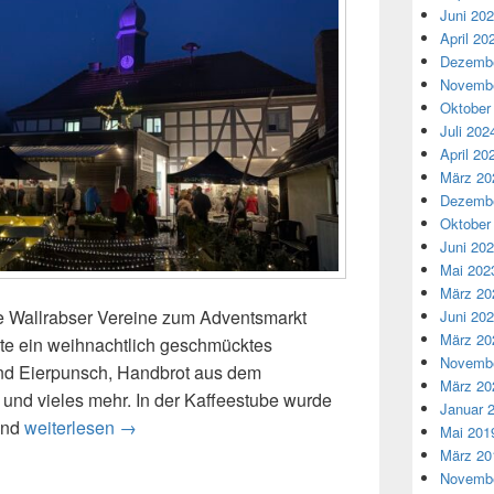
Juni 20
April 20
Dezembe
Novembe
Oktober
Juli 202
April 20
März 20
Dezembe
Oktober
Juni 20
Mai 202
März 20
e Wallrabser Vereine zum Adventsmarkt
Juni 20
März 20
ete ein weihnachtlich geschmücktes
Novembe
nd Eierpunsch, Handbrot aus dem
März 20
und vieles mehr. In der Kaffeestube wurde
Januar 
Adventsmarkt in Wallrabs
Und
weiterlesen
→
Mai 201
März 20
Novembe