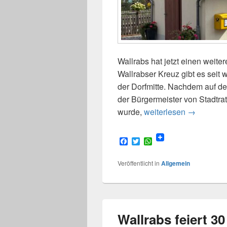
Wallrabs hat jetzt einen wei
Wallrabser Kreuz gibt es seit
der Dorfmitte. Nachdem auf d
der Bürgermeister von Stadtr
Wallrabs ha
wurde,
weiterlesen
→
F
T
W
a
w
h
c
i
a
Veröffentlicht in
Allgemein
e
t
t
b
t
s
o
e
A
o
r
p
k
p
Wallrabs feiert 3