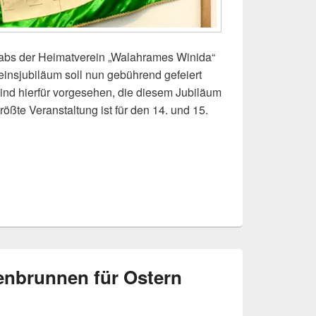
abs der Heimatverein „Walahrames Winida“
einsjubiläum soll nun gebührend gefeiert
ind hierfür vorgesehen, die diesem Jubiläum
ößte Veranstaltung ist für den 14. und 15.
e Heimatverein Wallrabs
enbrunnen für Ostern