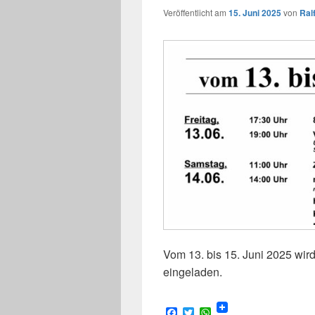
Veröffentlicht am
15. Juni 2025
von
Ral
Vom 13. bis 15. Juni 2025 wird 
eingeladen.
F
T
W