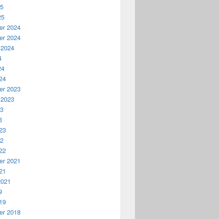
25
25
r 2024
r 2024
 2024
4
24
24
r 2023
 2023
23
3
23
22
22
r 2021
21
2021
9
19
r 2018