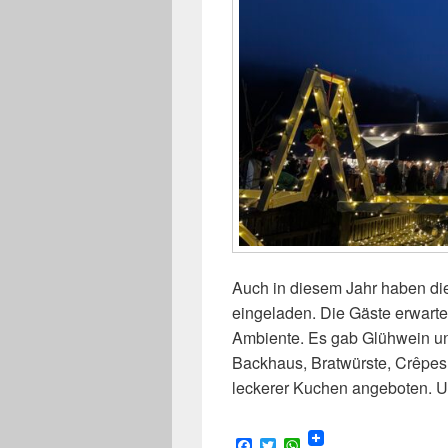
Auch in diesem Jahr haben di
eingeladen. Die Gäste erwart
Ambiente. Es gab Glühwein u
Backhaus, Bratwürste, Crêpes 
leckerer Kuchen angeboten. 
F
T
W